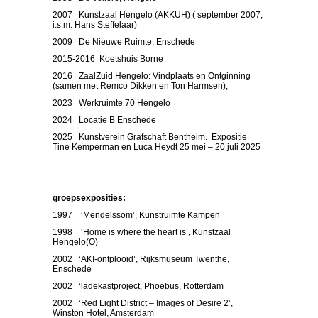
2007 Kunstzaal Hengelo (AKKUH) ( september 2007,
i.s.m. Hans Steffelaar)
2009 De Nieuwe Ruimte, Enschede
2015-2016 Koetshuis Borne
2016 ZaalZuid Hengelo: Vindplaats en Ontginning
(samen met Remco Dikken en Ton Harmsen);
2023 Werkruimte 70 Hengelo
2024 Locatie B Enschede
2025 Kunstverein Grafschaft Bentheim. Expositie
Tine Kemperman en Luca Heydt 25 mei – 20 juli 2025
groepsexposities:
1997 ‘Mendelssom’, Kunstruimte Kampen
1998 ‘Home is where the heart is’, Kunstzaal
Hengelo(O)
2002 ‘AKI-ontplooid’, Rijksmuseum Twenthe,
Enschede
2002 ‘ladekastproject, Phoebus, Rotterdam
2002 ‘Red Light District – Images of Desire 2’,
Winston Hotel, Amsterdam